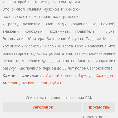
клешни краба, стремящиеся сомкнуться.
Это символ слияния мужской и женской
половых клеток, материнства, стремление
к росту, развитию. Знак Воды, кардинальный, ночной,
влажный, холодный, подвижный. Правитель - Луна.
Экзальтация Юпитера. Заточение Сатурна. Падение Марса.
Дух знака - Мюриэль. Число - 8. Карта Таро - Колесница, что
олицетворяет единство добра и зла; взаимопроникновение
вечности, материи и духа; девиз карты: "Власть принадлежит
разуму". Как правило, период до 35 лет полон беспокойства.
Камни - талисманы:
Лунный камень
,
Изумруд
,
Халцедон
,
Аметрин
,
Жемчуг
,
Опал
,
Рубин
Список материалов в категории РАК
Заголовок
Просмотры
Просмотров: