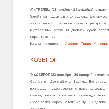
♐ С
ТРЕЛЕЦ (23 ноября - 21 декабря), стихия
Sagittarius - Девятый знак Зодиака. Его симво
ума и плоти. Ключевые слова к раскрытию с
мутабельный, активный, дневной, сухой. Управ
Карта Таро - Умеренность.
Камни - талисманы:
Аметист
,
Топаз
,
Хризолит
КОЗЕРОГ
♑ К
ОЗЕРОГ (22 декабря - 20 января), стихия 
Capricorn - Десятый знак Зодиака. Его символ
воплощает представления о тритонах, дельфина
справедливость, сочетание индивидуального 
Экзальтация Марса. Заточение Луны. Падение - 
до 42 лет.