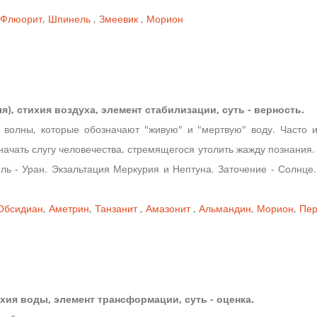
Флюорит
,
Шпинель
,
Змеевик
,
Морион
я), стихия воздуха, элемент стабилизации, суть - верность.
 волны, которые обозначают "живую" и "мертвую" воду. Часто и
ачать слугу человечества, стремящегося утолить жажду познания.
ль - Уран. Экзальтация Меркурия и Нептуна. Заточение - Солнце.
Обсидиан
,
Аметрин
,
Танзанит
,
Амазонит
,
Альмандин
,
Морион
,
Пер
ихия воды, элемент трансформации, суть - оценка.