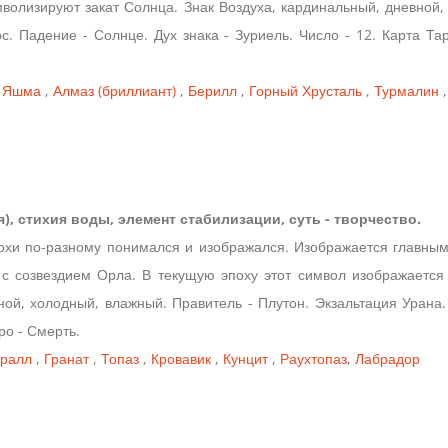
волизируют закат Солнца. Знак Воздуха, кардинальный, дневной, 
с. Падение - Солнце. Дух знака - Зуриель. Число - 12. Карта Та
,
Яшма
,
Алмаз (бриллиант)
,
Берилл
,
Горный Хрусталь
,
Турмалин
я), стихия воды, элемент стабилизации, суть - творчество.
охи по-разному понимался и изображался. Изображается главным
 с созвездием Орла. В текущую эпоху этот символ изображается 
ой, холодный, влажный. Правитель - Плутон. Экзальтация Урана
ро - Смерть.
ралл
,
Гранат
,
Топаз
,
Кровавик
,
Кунцит
,
Раухтопаз
,
Лабрадор