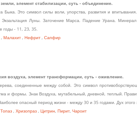
ия земли, элемент стабилизации, суть - объединение.
га Быка. Это символ силы воли, упорства, развития и впитывания
. Экзальтация Луны. Заточение Марса. Падение Урана. Минерал 
 годы - 11, 23, 35.
,
Малахит
,
Нефрит
,
Сапфир
ихия воздуха, элемент трансформации, суть - оживление.
 дерева, соединенные между собой. Это символ противоборствую
тма и формы. Знак Воздуха, мутабельный, дневной, теплый. Прави
Наиболее опасный период жизни - между 30 и 35 годами. Дух этого 
,
Топаз
,
Хризопраз
,
Цитрин
,
Пирит
,
Чароит