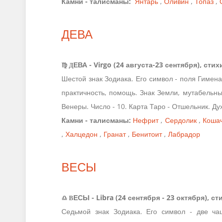
Камни - талисманы:
Янтарь
,
Оливин
,
Топаз
,
ДЕВА
♍ Д
ЕВА - Virgo (24 августа-23 сентября), ст
Шестой знак Зодиака. Его символ - поля Гимена
практичность, помощь. Знак Земли, мутабельны
Венеры. Число - 10. Карта Таро - Отшельник. Ду
Камни - талисманы:
Нефрит
,
Сердолик
,
Кошач
,
Халцедон
,
Гранат
,
Бенитоит
,
Лабрадор
ВЕСЫ
♎ В
ЕСЫ - Libra (24 сентября - 23 октября), с
Седьмой знак Зодиака. Его символ - две ча