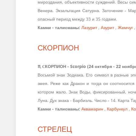
мироздания, объективности суждений. Весы сим
Венера. Экзальтация Сатурна. Заточение - Мар
опасный период между 33 и 35 годами.
Камни - талисманы:
Лазурит
,
Азурит
,
Жемчуг
СКОРПИОН
♏ С
КОРПИОН - Scorpio (24 октября - 22 ноябр
Восьмой знак Зодиака. Его символ в разные эп
змея. Реже как Дракон и тогда он соотносится
котором жало. Знак Воды, фиксированный, ночн
Луна. Дух знака - Барбиэль. Число - 14. Карта Та
Камни - талисманы:
Аквамарин
,
Карбункул
,
Ко
СТРЕЛЕЦ