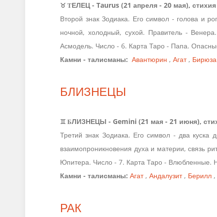
♉ Т
ЕЛЕЦ - Taurus (21 апреля - 20 мая), стих
Второй знак Зодиака. Его символ - голова и ро
ночной, холодный, сухой. Правитель - Венера
Асмодель. Число - 6. Карта Таро - Папа. Опасные
Камни - талисманы:
Авантюрин
,
Агат
,
Бирюза
БЛИЗНЕЦЫ
♊ Б
ЛИЗНЕЦЫ - Gemini (21 мая - 21 июня), ст
Третий знак Зодиака. Его символ - два куска
взаимопроникновения духа и материи, связь ри
Юпитера. Число - 7. Карта Таро - Влюбленные. 
Камни - талисманы:
Агат
,
Андалузит
,
Берилл
РАК