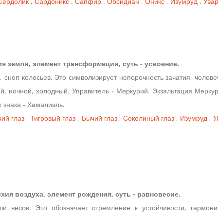
Сердолик
,
Сардоникс
,
Сапфир
,
Обсидиан
,
Оникс
,
Изумруд
,
Увар
ихия земли, элемент трансформации, суть - усвоение.
, сноп колосьев. Это символизирует непорочность зачатия, челове
й, ночной, холодный. Управитель - Меркурий. Экзальтация Меркур
х знака - Хамалиэль.
ий глаз
,
Тигровый глаз
,
Бычий глаз
,
Соколиный глаз
,
Изумруд
,
тихия воздуха, элемент рождения, суть - равновесие.
ши весов. Это обозначает стремление к устойчивости, гармон