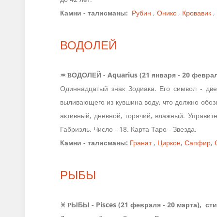
Камни - талисманы:
Рубин
,
Оникс
,
Кровавик
,
ВОДОЛЕЙ
♒ В
ОДОЛЕЙ - Aquarius (21 января - 20 феврал
Одиннадцатый знак Зодиака. Его символ - две
выливающего из кувшина воду, что должно обозн
активный, дневной, горячий, влажный. Управите
Габриэль. Число - 18. Карта Таро - Звезда.
Камни - талисманы:
Гранат
,
Циркон
,
Сапфир
,
РЫБЫ
♓ Р
ЫБЫ - Pisces (21 февраля - 20 марта), ст