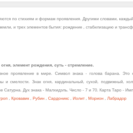
ляются по стихиям и формам проявления. Другими словами, каждый 
и земли, и трех элементов бытия: рождение , стабилизацию и тран
я огня, элемент рождения, суть - стремление.
вное проявление в мире. Символ знака - голова барана. Это 
ы и смелости. Знак огня, кардинальный, сухой, подвижный, хол
Сатурна. Дух знака - Малхидэль. Число - 7 и 70. Карта Таро - Им
троп
,
Кровавик
,
Рубин
,
Сардоникс
,
Иолит
,
Морион
,
Лабрадор