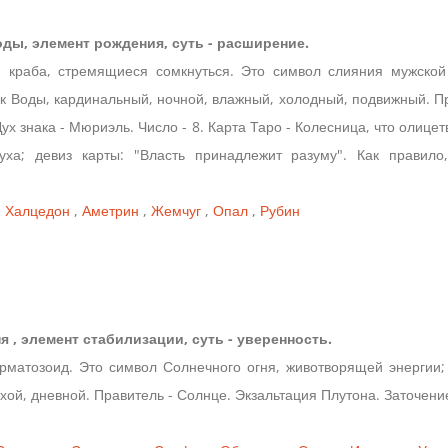
воды, элемент рождения, суть - расширение.
и краба, стремящиеся сомкнуться. Это символ слияния мужской
ак Воды, кардинальный, ночной, влажный, холодный, подвижный. Пр
 знака - Мюриэль. Число - 8. Карта Таро - Колесница, что олицет
уха; девиз карты: "Власть принадлежит разуму". Как правил
,
Халцедон
,
Аметрин
,
Жемчуг
,
Опал
,
Рубин
гня , элемент стабилизации, суть - уверенность.
ерматозоид. Это символ Солнечного огня, животворящей энергии;
сухой, дневной. Правитель - Солнце. Экзальтация Плутона. Заточен