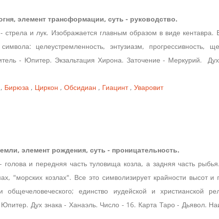
 огня, элемент трансформации, суть - руководство.
л - стрела и лук. Изображается главным образом в виде кентавра.
имвола: целеустремленность, энтузиазм, прогрессивность, щед
итель - Юпитер. Экзальтация Хирона. Заточение - Меркурий. Дух 
,
Бирюза
,
Циркон
,
Обсидиан
,
Гиацинт
,
Уваровит
земли, элемент рождения, суть - проницательность.
 - голова и передняя часть туловища козла, а задняя часть рыбь
х, "морских козлах". Все это символизирует крайности высот и 
и общечеловеческого; единство иудейской и христианской рел
Юпитер. Дух знака - Ханаэль. Число - 16. Карта Таро - Дьявол. Н