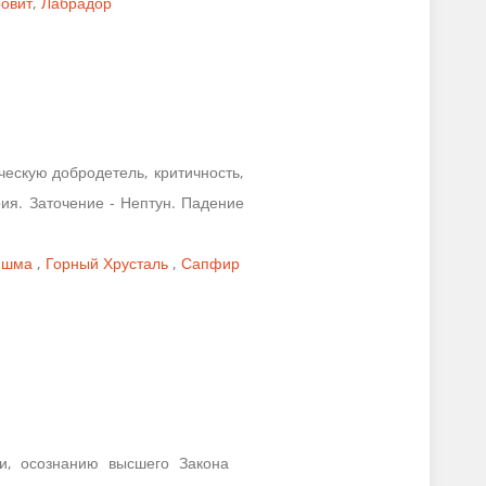
овит
,
Лабрадор
ческую добродетель, критичность,
ия. Заточение - Нептун. Падение
Яшма
,
Горный Хрусталь
,
Сапфир
ии, осознанию высшего Закона