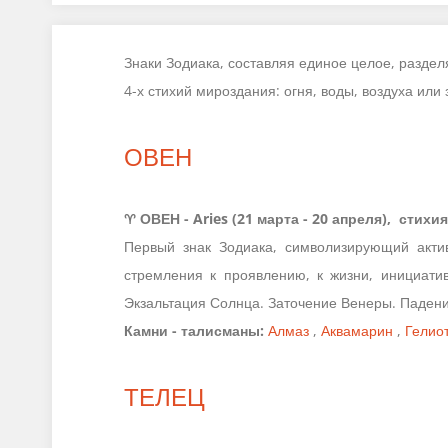
Знаки Зодиака, составляя единое целое, разде
4-х стихий мироздания: огня, воды, воздуха ил
ОВЕН
♈
ОВЕН - Aries (21 марта - 20 апреля), стихи
Первый знак Зодиака, символизирующий акти
стремления к проявлению, к жизни, инициатив
Экзальтация Солнца. Заточение Венеры. Падение 
Камни - талисманы:
Алмаз
,
Аквамарин
,
Гелио
ТЕЛЕЦ