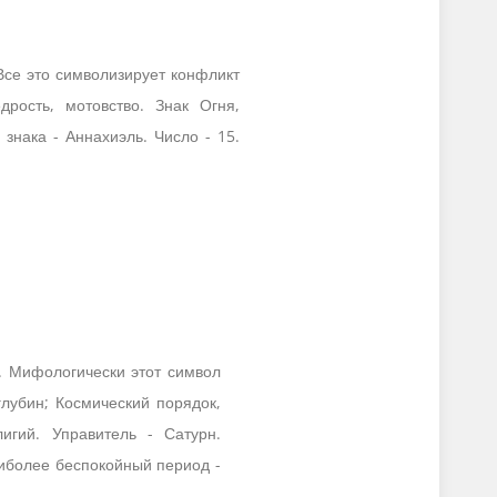
 Все это символизирует конфликт
рость, мотовство. Знак Огня,
знака - Аннахиэль. Число - 15.
я. Мифологически этот символ
глубин; Космический порядок,
игий. Управитель - Сатурн.
аиболее беспокойный период -