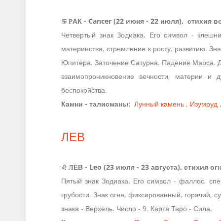
♋ Р
АК - Cancer (22 июня - 22 июля), стихия 
Четвертый знак Зодиака. Его символ - клешн
материнства, стремление к росту, развитию. Зн
Юпитера. Заточение Сатурна. Падение Марса. Дух
взаимопроникновение вечности, материи и д
беспокойства.
Камни - талисманы:
Лунный камень
,
Изумруд
ЛЕВ
♌ Л
ЕВ - Leo (23 июля - 23 августа), стихия о
Пятый знак Зодиака. Его символ - фаллос, сп
грубости. Знак огня, фиксированный, горячий, 
знака - Верхель. Число - 9. Карта Таро - Сила.