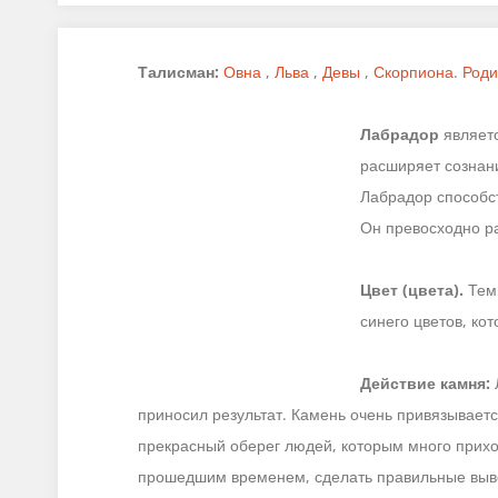
Талисман:
Овна
,
Льва
,
Девы
,
Скорпиона
.
Роди
Лабрадор
являетс
расширяет сознан
Лабрадор способс
Он превосходно ра
Цвет (цвета).
Темн
синего цветов, ко
Действие камня:
приносил результат. Камень очень привязывается
прекрасный оберег людей, которым много прихо
прошедшим временем, сделать правильные выв