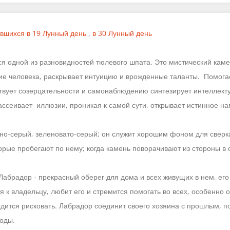
вшихся в 19 Лунный день
,
в 30 Лунный день
я одной из разновидностей тюлевого шпата. Это мистический кам
ие человека, раскрывает интуицию и врожденные таланты. Помога
твует созерцательности и самонаблюдению синтезирует интеллекту
ссеивает иллюзии, проникая к самой сути, открывает истинное на
о-серый, зеленовато-серый; он служит хорошим фоном для сверка
торые пробегают по нему; когда камень поворачивают из стороны в 
Лабрадор - прекрасный оберег для дома и всех живущих в нем, его
 к владельцу, любит его и стремится помогать во всех, особенно 
дится рисковать. Лабрадор соединит своего хозяина с прошлым, п
оды.