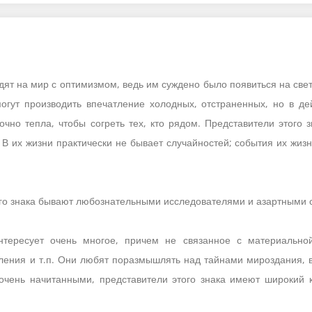
ят на мир с оптимизмом, ведь им суждено было появиться на свет
огут производить впечатление холодных, отстраненных, но в де
очно тепла, чтобы согреть тех, кто рядом. Представители этого
В их жизни практически не бывает случайностей; события их жи
ого знака бывают любознательными исследователями и азартными 
тересует очень многое, причем не связанное с материально
ния и т.п. Они любят поразмышлять над тайнами мироздания, вг
очень начитанными, представители этого знака имеют широкий к