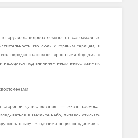
 в пору, когда погреба ломятся от всевозможных
йствительности это люди с горячим сердцем, в
 знака нередко становятся яростными борцами с
зни находятся под влиянием неких непостижимых
спортсменами.
й стороной существования, — жизнь космоса,
лядываться в звездное небо, пытаясь отыскать
ругозор, слывут «ходячими энциклопедиями» и