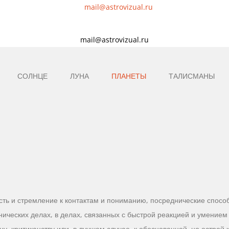
mail@astrovizual.ru
СОЛНЦЕ
ЛУНА
ПЛАНЕТЫ
ТАЛИСМАНЫ
ть и стремление к контактам и пониманию, посреднические способ
нических делах, в делах, связанных с быстрой реакцией и умени
, критиканству или, в лучшем случае, к обоснованной, но острой к