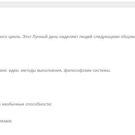
ного цикла. Этот Лунный день наделяет людей следующими общими
овое: идеи, методы выполнения, философские системы.
и необычные способности;
умами;