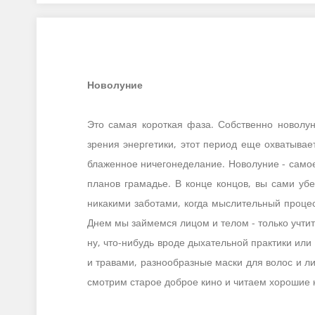
Новолуние
Это самая короткая фаза. Собственно новолуни
зрения энергетики, этот период еще охватыва
блаженное ничегонеделание. Новолуние - самое
планов грамадье. В конце концов, вы сами убе
никакими заботами, когда мыслительный процес
Днем мы займемся лицом и телом - только учт
ну, что-нибудь вроде дыхательной практики или
и травами, разнообразные маски для волос и л
смотрим старое доброе кино и читаем хорошие 