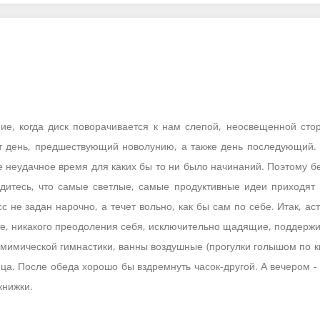
е, когда диск поворачивается к нам слепой, неосвещенной стор
ет день, предшествующий новолунию, а также день последующий. 
 неудачное время для каких бы то ни было начинаний. Поэтому без
дитесь, что самые светлые, самые продуктивные идеи приходят 
с не задан нарочно, а течет вольно, как бы сам по себе. Итак, 
ите, никакого преодоления себя, исключительно щадящие, поддер
 мимической гимнастики, ванны воздушные (прогулки голышом по кв
ица. После обеда хорошо бы вздремнуть часок-другой. А вечером
книжки.